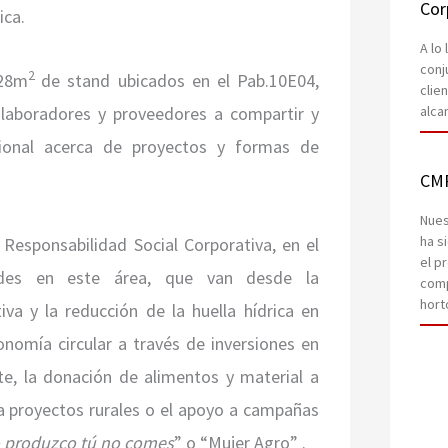
Cor
ica.
A lo
conj
2
128m
de stand ubicados en el Pab.10E04,
clie
alca
olaboradores y proveedores a compartir y
cional acerca de proyectos y formas de
CM
Nues
ha s
esponsabilidad Social Corporativa, en el
el p
ades en este área, que van desde la
comp
hort
va y la reducción de la huella hídrica en
onomía circular a través de inversiones en
ente, la donación de alimentos y material a
 a proyectos rurales o el apoyo a campañas
o produzco tú no comes
” o “Mujer Agro” .