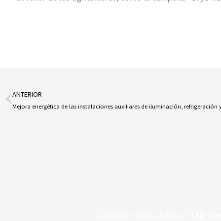
ANTERIOR
Ant
Mejora energética de las instalaciones auxiliares de iluminación, refrigeración 
Cónoce más sobre CMR G