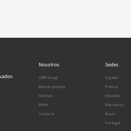
Nosotros
Sedes
rvados
CMR Group
España
Marcas propias
Francia
Noticias
Holanda
RRHH
Marruecos
Contacto
Brasil
Portugal