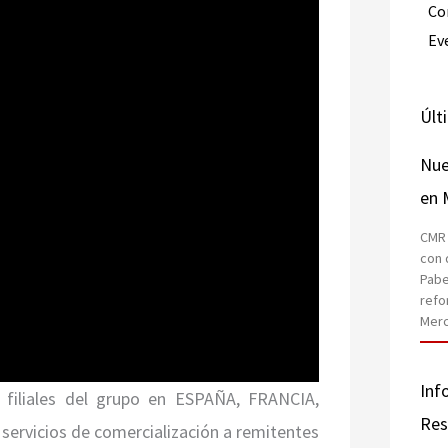
Co
Ev
Últ
Nue
en 
CMR 
con 
Pabe
refo
Mer
Inf
filiales del grupo en ESPAÑA, FRANCIA,
Res
rvicios de comercialización a remitentes