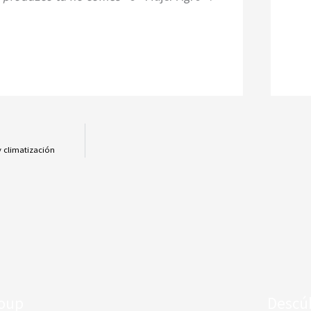
y climatización
roup
Descú