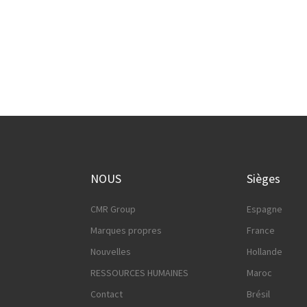
Group
Dé
NOUS
Sièges
CMR Group
Espagne
Marques propres
France
Nouvelles
Hollande
RESSOURCES HUMAINES
Maroc
Contact
Brésil