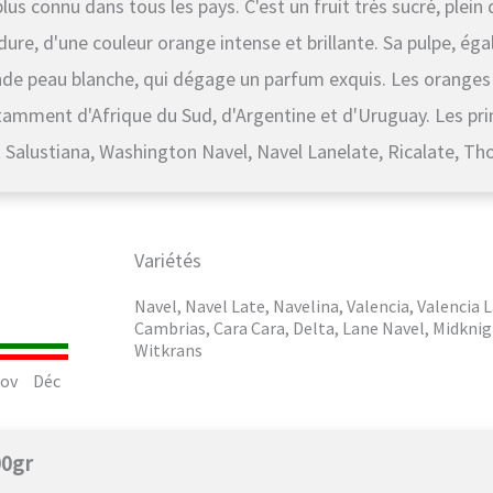
lus connu dans tous les pays. C'est un fruit très sucré, plein
ure, d'une couleur orange intense et brillante. Sa pulpe, éga
nde peau blanche, qui dégage un parfum exquis. Les oranges
tamment d'Afrique du Sud, d'Argentine et d'Uruguay. Les prin
et Salustiana, Washington Navel, Navel Lanelate, Ricalate, T
Variétés
Navel, Navel Late, Navelina, Valencia, Valencia L
Cambrias, Cara Cara, Delta, Lane Navel, Midknigh
Witkrans
ov
Déc
00gr