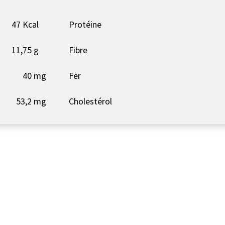
47 Kcal
Protéine
11,75 g
Fibre
40 mg
Fer
53,2 mg
Cholestérol