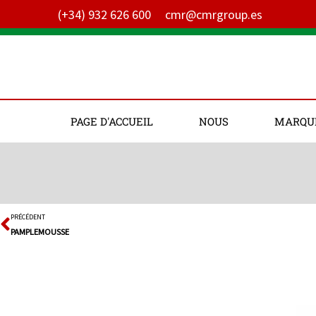
Aller
(+34) 932 626 600
cmr@cmrgroup.es
au
contenu
PAGE D'ACCUEIL
NOUS
MARQU
PRÉCÉDENT
Précédent
PAMPLEMOUSSE