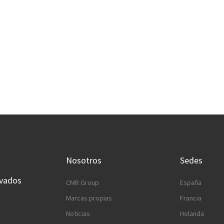
roup
Descu
Nosotros
Sedes
rvados
CMR Group
España
Marcas propias
Francia
Noticias
Holanda