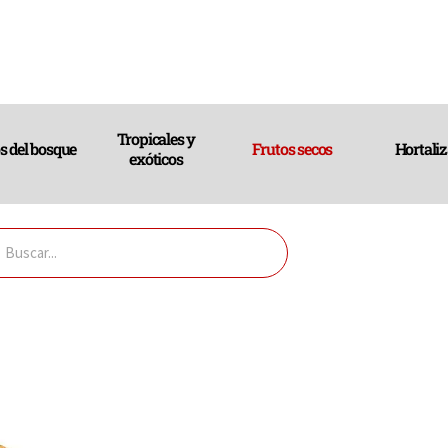
Tropicales y
s del bosque
Frutos secos
Hortali
exóticos
uscar
r