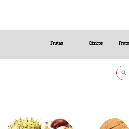
Frutas
Cítricos
Fruto
B
Busca