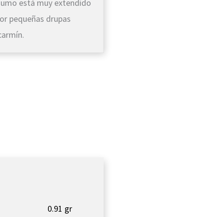
onsumo está muy extendido
 por pequeñas drupas
carmín.
0.91 gr