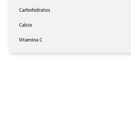
Carbohidratos
Calcio
Vitamina C
Conoce más sobre CMR G