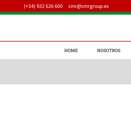
Ir
(+34) 932 626 600
cmr@cmrgroup.es
al
contenido
HOME
NOSOTROS