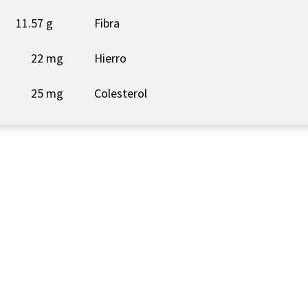
11.57 g
Fibra
22 mg
Hierro
25 mg
Colesterol
roup
Descu