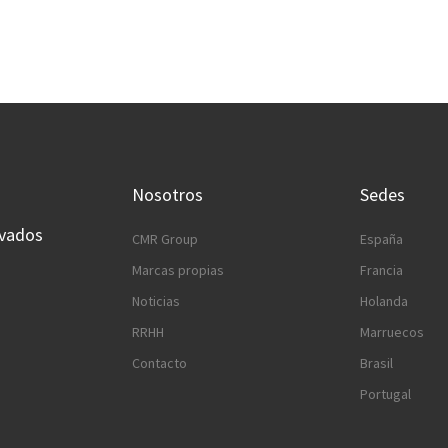
Nosotros
Sedes
rvados
CMR Group
España
Marcas propias
Francia
Noticias
Holanda
RRHH
Marruecos
Contacto
Brasil
Portugal