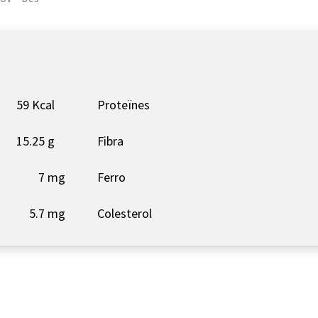
59 Kcal
Proteïnes
15.25 g
Fibra
7 mg
Ferro
5.7 mg
Colesterol