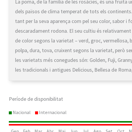
La poma, de la família de les rosàcies, és una fruita u
dels països de clima temperat de tots els continent
tant per la seva aparença com pel seu color, sabor i
descaradament rodona. El seu cultiu és relativament f
de color segons la varietat – verd, groc, vermellosa, b
polpa, dura, tova, cruixent segons la varietat, però s
les varietats més conegudes són: Golden, Fuji, Granny
les tradicionals i antigues Delicious, Bellesa de Ro
Període de disponibilitat
Nacional
Internacional
Gen
Feb
Mar
Abr
Mai
Jun
Jul
Ago
Set
Oct
N