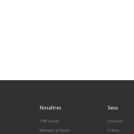
oup
Descobr
Nosaltres
Seus
CMR Group
Espanya
Marques pròpies
França