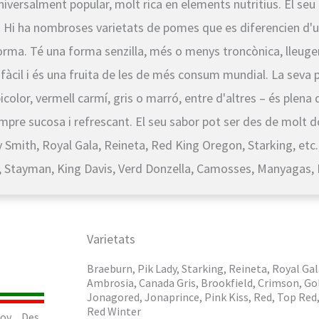
niversalment popular, molt rica en elements nutritius. El seu 
s. Hi ha nombroses varietats de pomes que es diferencien d
 forma. Té una forma senzilla, més o menys troncònica, lleu
àcil i és una fruita de les de més consum mundial. La seva p
icolor, vermell carmí, gris o marró, entre d'altres – és plena 
empre sucosa i refrescant. El seu sabor pot ser des de molt d
 Smith, Royal Gala, Reineta, Red King Oregon, Starking, etc.,
ma, Stayman, King Davis, Verd Donzella, Camosses, Manyagas, 
Varietats
Braeburn, Pik Lady, Starking, Reineta, Royal Gal
Ambrosia, Canada Gris, Brookfield, Crimson, Go
Jonagored, Jonaprince, Pink Kiss, Red, Top Red,
Red Winter
ov
Des