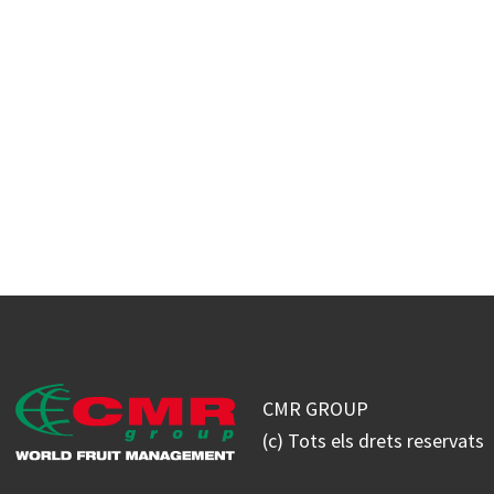
Coneix més sobre CMR Gr
CMR GROUP
(c) Tots els drets reservats
L
T
I
Y